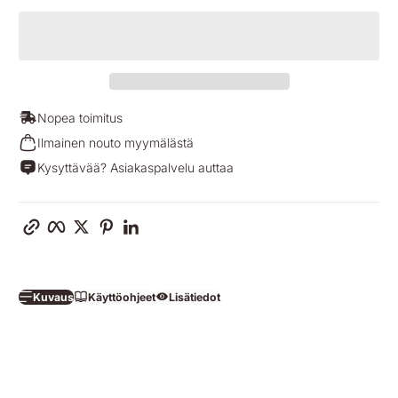
Nopea toimitus
Ilmainen nouto myymälästä
Kysyttävää? Asiakaspalvelu auttaa
Kopioi linkki
Facebook
Twitter
Pinterest
LinkedIn
Kuvaus
Käyttöohjeet
Lisätiedot