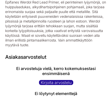
Epifanes Werdol Red Lead Primer, eli perinteinen lyijymönjä, on
huippulaadukas, alkydihartsipohjainen pohjamaali, joka tarjoaa
erinomaista suojaa sekä paljaalle puulle että metallille. Sitä
käytetään erityisesti puuveneiden vedenalaisissa rakenteissa,
pilssissä ja metallipinnoilla ruosteen ja lahon estoon. Werdol
lyijymönjä tarjoaa erittäin tehokkaan suojan, mutta sisältää
korkeita lyijypitoisuuksia, jotka vaativat erityistä varovaisuutta
käytössä. Maali ei sovellu käytettäväksi suoraan veden alla
ilman erillistä pintamaalikerrosta. Vain ammattikäyttöön
myytävä tuote.
Asiakasarvostelut
Ei arvosteluja vielä, kerro kokemuksestasi
ensimmäisenä
Kirjoita arvostelu
Ei löytynyt elementtejä