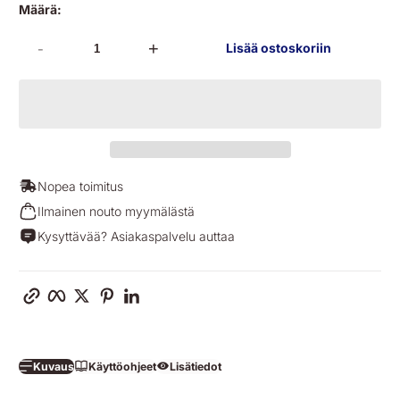
Määrä:
-
+
Lisää ostoskoriin
Nopea toimitus
Ilmainen nouto myymälästä
Kysyttävää? Asiakaspalvelu auttaa
Kopioi linkki
Facebook
Twitter
Pinterest
LinkedIn
Kuvaus
Käyttöohjeet
Lisätiedot