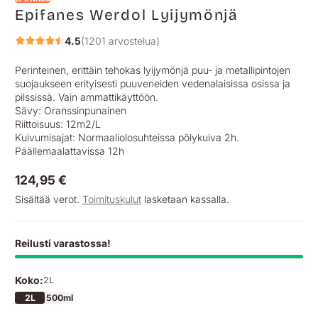
Epifanes Werdol Lyijymönjä
4.5
(1201 arvostelua)
Perinteinen, erittäin tehokas lyijymönjä puu- ja metallipintojen
suojaukseen erityisesti puuveneiden vedenalaisissa osissa ja
pilssissä. Vain ammattikäyttöön.
Sävy: Oranssinpunainen
Riittoisuus: 12m2/L
Kuivumisajat: Normaaliolosuhteissa pölykuiva 2h.
Päällemaalattavissa 12h
124,95 €
Normaalihinta
Sisältää verot.
Toimituskulut
lasketaan kassalla.
Reilusti varastossa!
Koko:
2L
2L
500ml